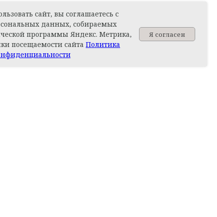
льзовать сайт, вы соглашаетесь с
 Zen
Конфетница Michael Aram Zen
рсональных данных, собираемых
Garden Сад дзен
ческой программы Яндекс. Метрика,
Я согласен
Задайте вопрос
20 130
р.
ики посещаемости сайта
Политика
Out of stock
онфиденциальности