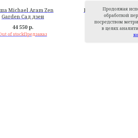
Продолжая испо
ша Michael Aram Zen
Рамка Michael Aram
обработкой пе
Garden Сад дзен
Garden Сад дзен
посредством метри
44 550
р.
44 550
р.
в целях аналит
Out of stock
Out of stock
к