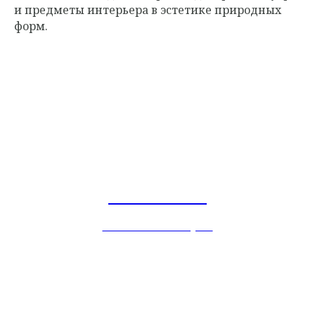
и предметы интерьера в эстетике природных
форм.
Michael Aram
в наличии в Home Space