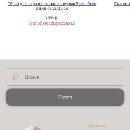
Тёрка для сыра настольная круглая Boska Осло
Нож мин
мини d8,5хh15 см
3 550
р.
Out of stock
Поиск
Разделы