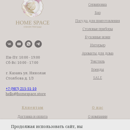
Сервировка
Бар
Посуда для приготовления
Столовые приборы
Кухонные ножи
Интерьер
Ароматы для дома
Пн-Пт: 10:00 - 19:00
Текстиль
Сб-Вс: 10:00 - 17:00
Бренды
г. Казань ул. Николая
SALE
Столбова д. 1/3
+7 (987) 215-51-10
hello@homespace.store
Клиентам
О нас
Доставка и оплата
О компании
Гарантии и возврат
Контакты
Продолжая использовать сайт, вы