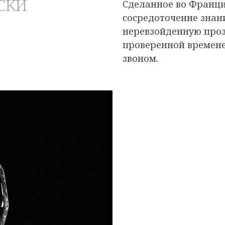
СКИ
Сделанное во Франци
сосредоточение знан
неревзойденную проз
проверенной времен
звоном.