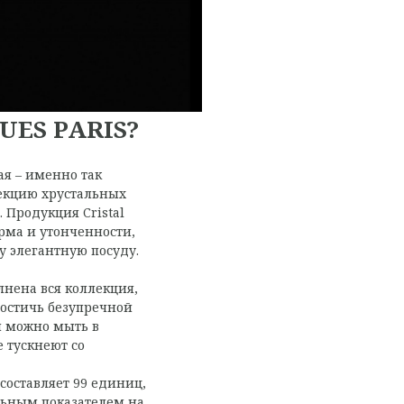
UES PARIS?
ая – именно так
екцию хрустальных
. Продукция Cristal
рма и утонченности,
ту элегантную посуду.
нена вся коллекция,
достичь безупречной
ы можно мыть в
 тускнеют со
составляет 99 единиц,
льным показателем на