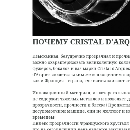
ПОЧЕМУ CRISTAL D'ARQ
Изысканная, безупречно прозрачная и прочн
можно охарактеризовать великолепную колл
фужеров, бокалов и ваз марки Cristal d'Arques
d'Arques является таким же воплощением ша
как и Франция - страна, где изготавливают э
Инновационный материал, из которого выпол
не содержит тяжелых металлов и позволяет 
прозрачности, прочности и блеска! Предмет
посудомоечной машине, они не желтеют и не
временем!
Индекс прозрачности Французского хрусталя 
что на сегодняшний день является максима