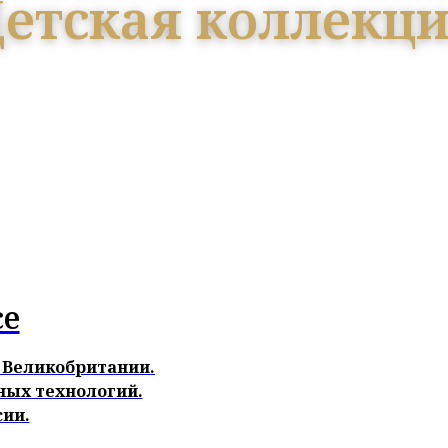
етская коллекц
ce
з Великобритании.
ных технологий.
сии.