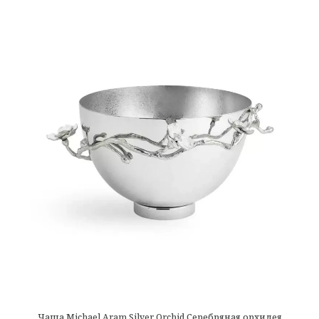
Чаша Michael Aram Silver Orchid Серебряная орхидея