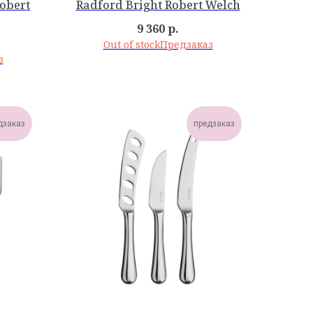
obert
Radford Bright Robert Welch
9 360
р.
Out of stock
дзаказ
предзаказ