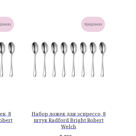
дзаказ
предзаказ
к, 8
Набор ложек для эспрессо, 8
obert
штук Radford Bright Robert
Welch