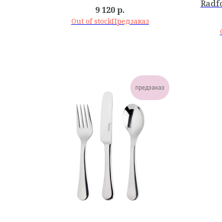
Radf
9 120
р.
Out of stock
предзаказ