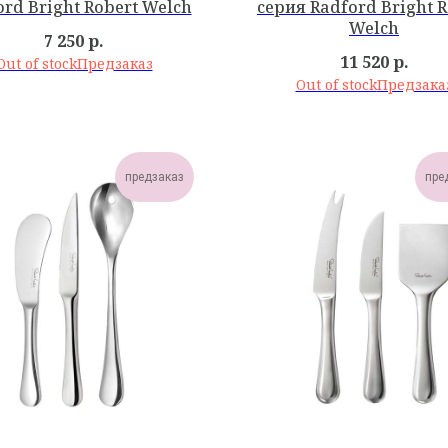
ord Bright Robert Welch
cерия Radford Bright R
Welch
7 250
р.
11 520
р.
Out of stock
Out of stock
предзаказ
пре