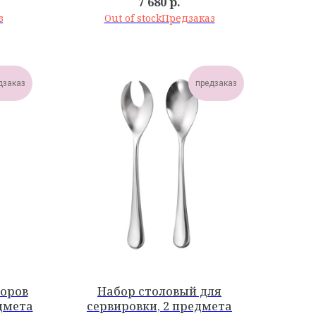
7 680
р.
Out of stock
дзаказ
предзаказ
боров
Набор столовый для
едмета
сервировки, 2 предмета