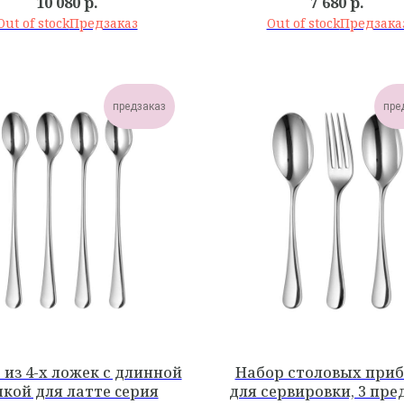
10 080
р.
7 680
р.
Out of stock
Out of stock
предзаказ
пре
 из 4-х ложек с длинной
Набор столовых при
чкой для латте cерия
для сервировки, 3 пр