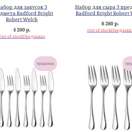
абор для закусок 3
Набор для сыра 3 пре
дмета Radford Bright
Radford Bright Robert 
Robert Welch
8 280
р.
4 200
р.
Out of stock
Out of stock
предзаказ
пре