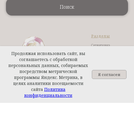
Поиск
Разделы
Сервировка
Продолжая использовать сайт, вы
Бар
соглашаетесь с обработкой
Посуда для приготовления
персональных данных, собираемых
Столовые приборы
посредством метрической
Я согласен
программы Яндекс. Метрика, в
Кухонные ножи
целях аналитики посещаемости
Интерьер
сайта
Политика
Задайте вопрос
конфиденциальности
Ароматы для дома
Пн-Пт: 10:00 - 19:00
Текстиль
Сб-Вс: 10:00 - 17:00
Бренды
г. Казань ул. Николая
SALE
Столбова д. 1/3
+7 (987) 215-51-10