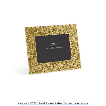
Рамка 5×7 Michael Aram Palm Пальмовая ветвь