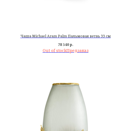
Чаша Michael Aram Palm Пальмовая ветвь 33 cм
78 540
р.
Out of stock