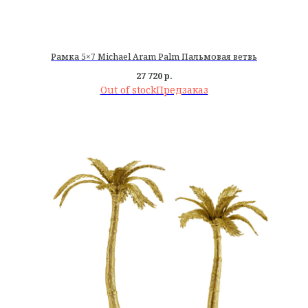
Рамка 5×7 Michael Aram Palm Пальмовая ветвь
27 720
р.
Out of stock