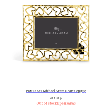
Рамка 5x7 Michael Aram Heart Сердце
20 130
р.
Out of stock