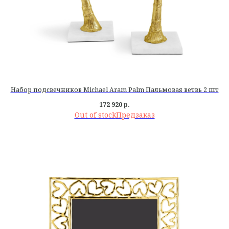
Набор подсвечников Michael Aram Palm Пальмовая ветвь 2 шт
172 920
р.
Out of stock