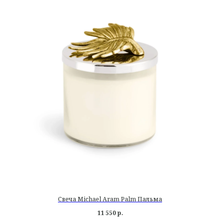
Свеча Michael Aram Palm Пальма
11 550
р.