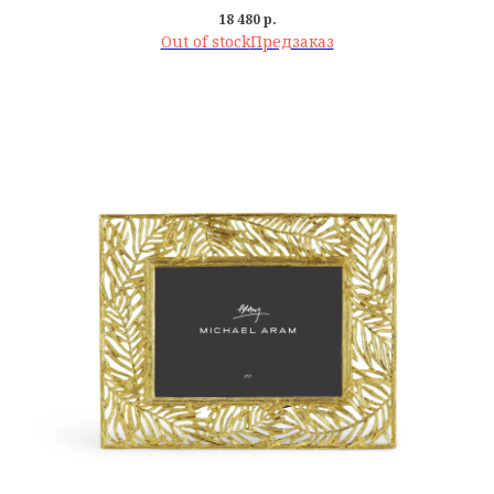
18 480
р.
Out of stock