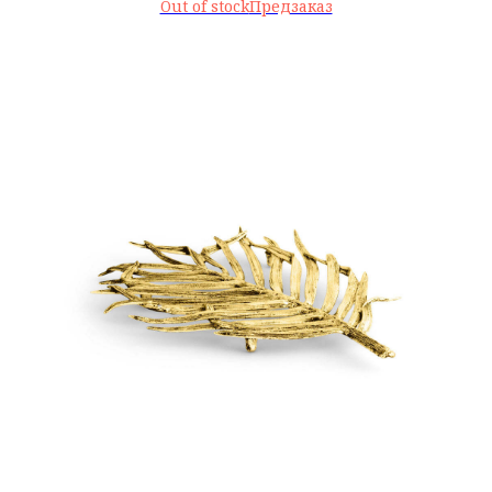
Out of stock