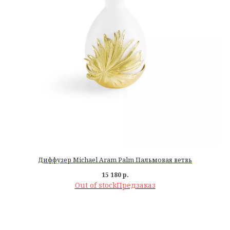
Диффузер Michael Aram Palm Пальмовая ветвь
15 180
р.
Out of stock