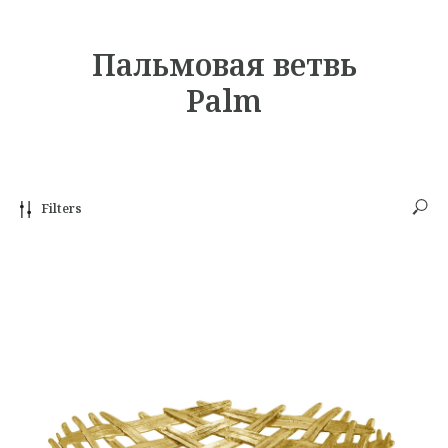
Пальмовая ветвь
Palm
Filters