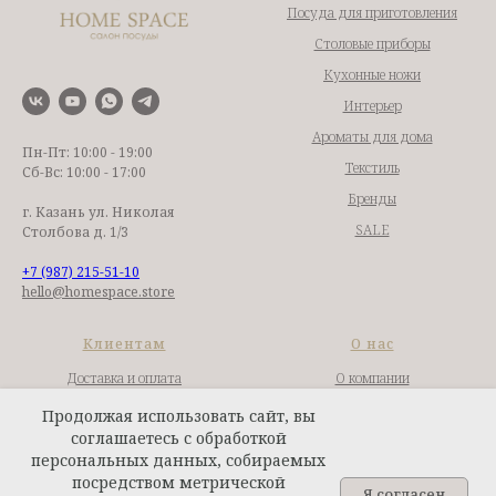
Посуда для приготовления
Столовые приборы
Кухонные ножи
Интерьер
Ароматы для дома
Пн-Пт: 10:00 - 19:00
Текстиль
Сб-Вс: 10:00 - 17:00
Бренды
г. Казань ул. Николая
SALE
Столбова д. 1/3
+7 (987) 215-51-10
hello@homespace.store
Клиентам
О нас
Доставка и оплата
О компании
Гарантии и возврат
Контакты
Продолжая использовать сайт, вы
соглашаетесь с обработкой
Сотрудничество
Публичная оферта
персональных данных, собираемых
Подбор посуды
Политика конфиденциальности
посредством метрической
Я согласен