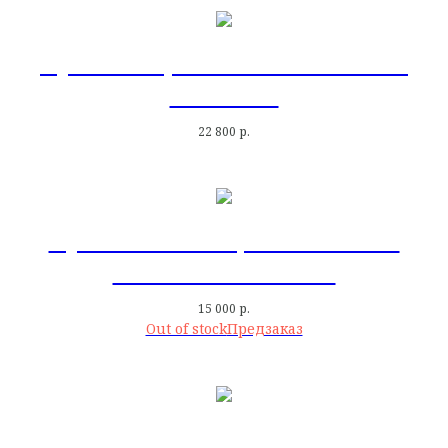
Кувшин 1,5 л Сitron Bordallo
Pinheiro
22 800
р.
Кувшин с птицей Cineraria
Bordallo Pinheiro
15 000
р.
Out of stock
Кувшин Виноград 1,3 л Grape