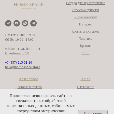
Посуда для приготовления
Столовые приборы
Кухонные ножи
Интерьер
Ароматы для дома
Пн-Пт: 10:00 - 19:00
Текстиль
Сб-Вс: 10:00 - 17:00
Бренды
г. Казань ул. Николая
SALE
Столбова д. 1/3
+7 (987) 215-51-10
hello@homespace.store
Клиентам
О нас
Доставка и оплата
О компании
Гарантии и возврат
Контакты
Продолжая использовать сайт, вы
соглашаетесь с обработкой
Сотрудничество
Публичная оферта
персональных данных, собираемых
Подбор посуды
Политика конфиденциальности
посредством метрической
Я согласен