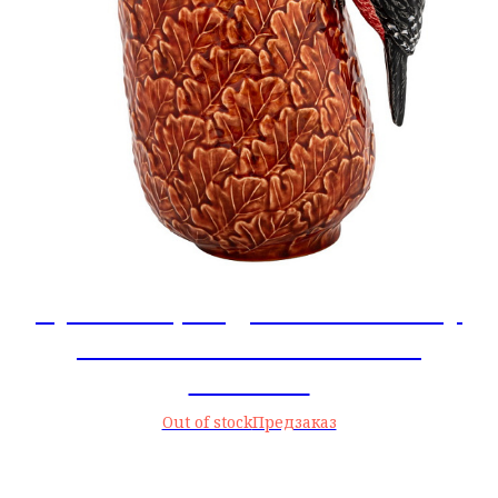
Кувшин 1,5 л Дятел Gudrun by
Claudia Schiffer Bordallo
Pinheiro
Out of stock