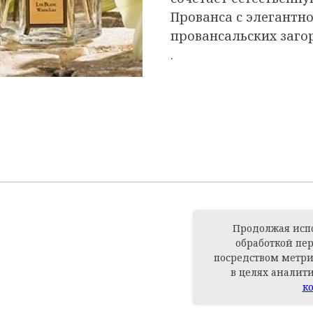
Прованса с элегантн
провансальских заго
.
Продолжая испо
обработкой пе
посредством метри
в целях аналит
к