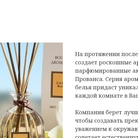
На протяжении послед
создает роскошные а
парфюмированные ак
Прованса. Серия аром
белья придаст уник
каждой комнате в Ва
Компания берет луч
чтобы создавать пре
уважением к окружающ
сочетает естественну