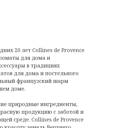
них 20 лет Collines de Provence
роматы для дома и
сессуары в традициях
атов для дома и постельного
альный французский шарм
шем доме.
шие природные ингредиенты,
красную продукцию с заботой и
ей среде. Collines de Provence
ю красоту земель Верхнего