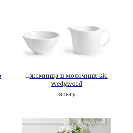
o
Джемница и молочник Gio
Wedgwood
18 480
р.