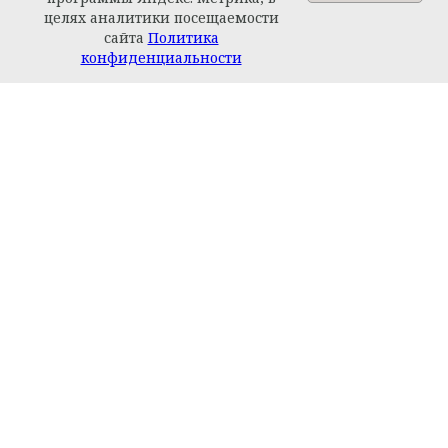
целях аналитики посещаемости
сайта
Политика
Задайте вопрос
конфиденциальности
Разделы
Сервировка
Бар
Посуда для приготовления
Пн-Пт: 10:00 - 19:00
Столовые приборы
Сб-Вс: 10:00 - 17:00
Кухонные ножи
г. Казань ул. Николая
Столбова д. 1/3
Интерьер
Ароматы для дома
+7 (987) 215-51-10
hello@homespace.store
Текстиль
Бренды
SALE
Клиентам
О нас