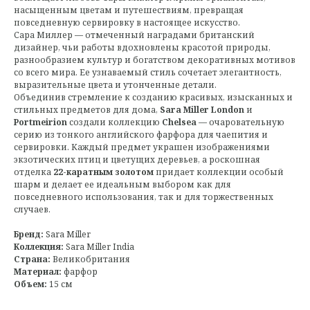
насыщенным цветам и путешествиям, превращая
повседневную сервировку в настоящее искусство.
Сара Миллер — отмеченный наградами британский
дизайнер, чьи работы вдохновлены красотой природы,
разнообразием культур и богатством декоративных мотивов
со всего мира. Ее узнаваемый стиль сочетает элегантность,
выразительные цвета и утонченные детали.
Объединив стремление к созданию красивых, изысканных и
стильных предметов для дома,
Sara Miller London
и
Portmeirion
создали коллекцию
Chelsea
— очаровательную
серию из тонкого английского фарфора для чаепития и
сервировки. Каждый предмет украшен изображениями
экзотических птиц и цветущих деревьев, а роскошная
отделка
22-каратным золотом
придает коллекции особый
шарм и делает ее идеальным выбором как для
повседневного использования, так и для торжественных
случаев.
Бренд:
Sara Miller
Коллекция:
Sara Miller India
Страна:
Великобритания
Материал:
фарфор
Объем:
15 см