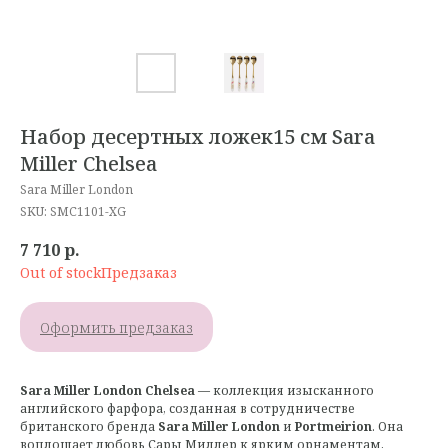
Набор десертных ложек15 см Sara
Miller Chelsea
Sara Miller London
SKU:
SMC1101-XG
7 710
р.
Out of stock
Оформить предзаказ
Sara Miller London Chelsea
— коллекция изысканного
английского фарфора, созданная в сотрудничестве
британского бренда
Sara Miller London
и
Portmeirion
. Она
воплощает любовь Сары Миллер к ярким орнаментам,