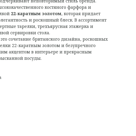
подчеркивают неповторимый стиль бренда.
сококачественного костяного фарфора и
елкой
22-каратным золотом
, которая придает
легантность и роскошный блеск. В ассортимент
сертные тарелки, трехъярусная этажерка и
вой сервировки стола.
это сочетание британского дизайна, роскошных
елки 22-каратным золотом и безупречного
ярким акцентом в интерьере и прекрасным
зысканной посуды.
a