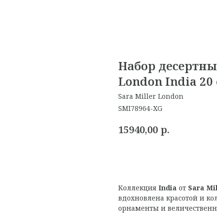
Набор десертных
London India 20
Sara Miller London
SMI78964-XG
р.
15940,00
Коллекция
India
от
Sara Mi
вдохновлена красотой и ко
орнаменты и величественн