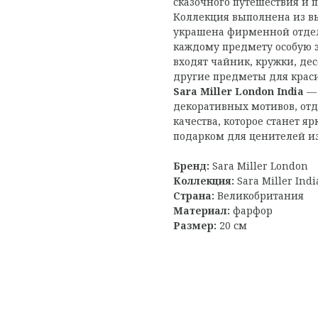
сказочного путешествия и 
Коллекция выполнена из вы
украшена фирменной отд
каждому предмету особую э
входят чайник, кружки, де
другие предметы для краси
Sara Miller London India
— 
декоративных мотивов, отд
качества, которое станет 
подарком для ценителей и
Бренд:
Sara Miller London
Коллекция:
Sara Miller Indi
Страна:
Великобритания
Материал:
фарфор
Размер:
20 см