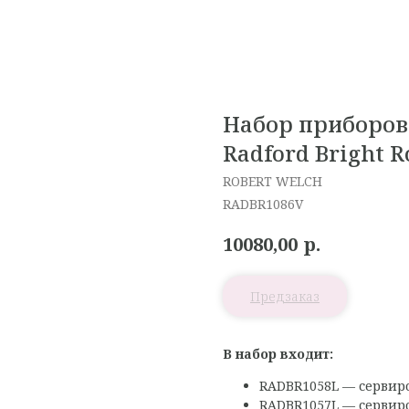
Набор приборов 
Radford Bright 
ROBERT WELCH
RADBR1086V
р.
10080,00
В набор входит:
RADBR1058L — сервиро
RADBR1057L — сервиро