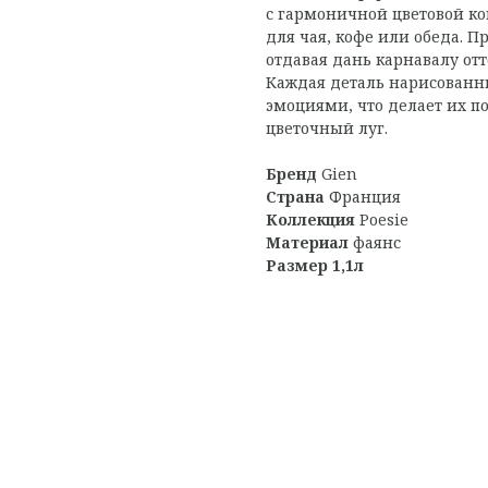
с гармоничной цветовой ко
для чая, кофе или обеда. 
отдавая дань карнавалу отт
Каждая деталь нарисованн
эмоциями, что делает их п
цветочный луг.
Бренд
Gien
Страна
Франция
Коллекция
Poesie
Материал
фаянс
Размер 1,1л