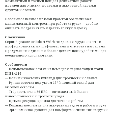
Компактный и точный нож для деликатной работы —
идеален для очистки, подрезки и аккуратной нарезки
фруктов и овощей.
Небольшое лезвие с прямой кромкой обеспечивает
максимальный контроль при работе «в руке» — удобно
очищать, подравнивать и делать тонкую нарезку.
О коллекции
Серия Signature от Robert Welch создана в сотрудничестве с
профессиональными шеф-поварами и отмечена наградами.
Продуманный дизайн и баланс делают ножи удобными для
ежедневного использования.
Особенности
— Цельнокованое лезвие из немецкой нержавеющей стали
DIN 1.4116
— Полный хвостовик (full tang) для прочности и баланса
— Ручная заточка под углом 15° (японский стиль) для
высокой остроты
— Твёрдость стали 56 HRC — оптимальный баланс
износостойкости и простоты ухода
— Прямая режущая кромка для точной работы
— Компактное лезвие для аккуратных задач и работы в руке
— Эргономичная рукоять для комфорта и снижения нагрузки