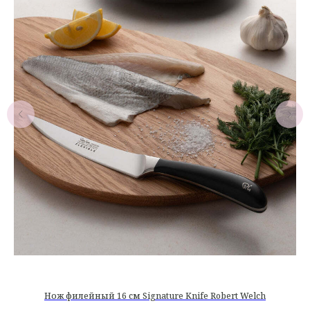
Нож филейный 16 см Signature Knife Robert Welch
Н