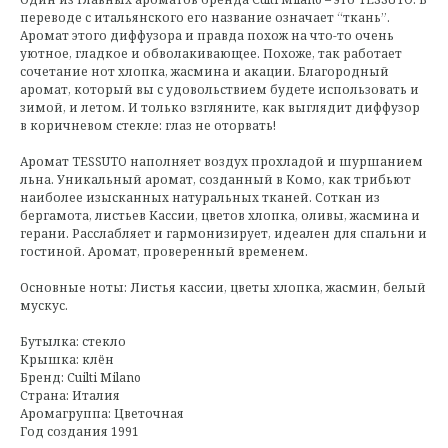
переводе с итальянского его название означает “ткань”.
Аромат этого диффузора и правда похож на что-то очень
уютное, гладкое и обволакивающее. Похоже, так работает
сочетание нот хлопка, жасмина и акации. Благородный
аромат, который вы с удовольствием будете использовать и
зимой, и летом. И только взгляните, как выглядит диффузор
в коричневом стекле: глаз не оторвать!
Аромат TESSUTO наполняет воздух прохладой и шуршанием
льна. Уникальный аромат, созданный в Комо, как трибьют
наиболее изысканных натуральных тканей. Соткан из
бергамота, листьев Кассии, цветов хлопка, оливы, жасмина и
герани. Расслабляет и гармонизирует, идеален для спальни и
гостиной. Аромат, проверенный временем.
Основные ноты: Листья кассии, цветы хлопка, жасмин, белый
мускус.
Бутылка: стекло
Крышка: клён
Бренд: Cuilti Milano
Страна: Италия
Аромагруппа: Цветочная
Год создания
1991