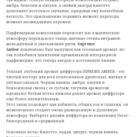
амбра, бензоин и пачули. А свежий аккорд кинотто
дополняет восточное звучание, придавая ему волшебную
легкость. Это приглашение пережить момент перехода,
момент неожиданных перемен.
Парфюмерная композиция переносит нас в магическую
атмосферу персидского танца: цветные стекла витражей,
мелодичный и увлекающий ритм.
Supreme
Amber
изначально был выпущен как сезонный аромат, но
так полюбился ценителям премиальной интерьерной
парфюмерии, что теперь введен в постоянную линию
Теплый, глубокий аромат диффузора SUPREME AMBER – это
чистый восторг для всех поклонников древесных, мягких и
уютных запахов. Черная ваниль, амбра, пачули и
бензоиновая смола с ее густым, тягучим ароматом:
идеально! Легкая нотка лимона делает аромат диффузора
еще более пленительным.
Этот запах подойдет для кабинета, общих зон и спальни, он
моментально создает очень размеренную и душевную
атмосферу. Выберете дизайн диффузора из коллекции Decor –
благородный и сдержанный.
Основные ноты: Кинотто, ладан, цитрус, черная ваниль,