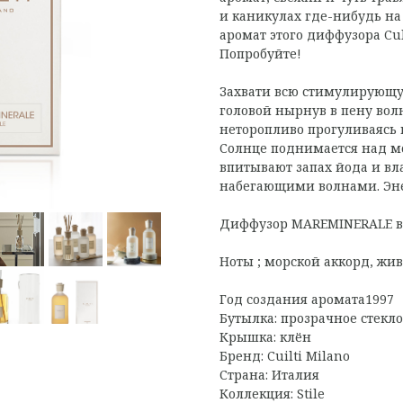
и каникулах где-нибудь н
аромат этого диффузора Cul
Попробуйте!
Захвати всю стимулирующу
головой нырнув в пену вол
неторопливо прогуливаясь 
Солнце поднимается над м
впитывают запах йода и вл
набегающими волнами. Энер
Диффузор MAREMINERALE в 
Ноты ; морской аккорд, жи
Год создания аромата1997
Бутылка: прозрачное стекло
Крышка: клён
Бренд: Cuilti Milano
Страна: Италия
Коллекция: Stile