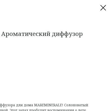
Ароматический диффузор
диффузора для дома MAREMINERALE! Солоноватый
яной. Этот запах пробудит воспоминания о лете