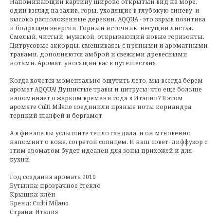
Напоминающий картину широко открытый вид на море,
один взгляд на залив, горы, уходящие в глубокую синеву, и
высоко расположенные деревни. AQQUA - это взрыв позитива
и бодрящей энергии. Горный источник, несущий листья.
Смелый, чистый, мужской, открывающий новые горизонты.
Цитрусовые аккорды, смешиваясь с пряными и ароматными
травами, дополняются амброй и свежими древесными
нотами. Аромат, уносящий вас в путешествия.
Когда хочется моментально ощутить лето, мы всегда берем
аромат AQQUA! Душистые травы и цитрусы: что еще больше
напоминает о жарком времени года в Италии? В этом
аромате Culti Milano соединили пряные ноты кориандра,
терпкий шалфей и бергамот.
А в финале вы услышите тепло сандала, и он мгновенно
напомнит о коже, согретой солнцем. И наш совет: диффузор с
этим ароматом будет идеален для зоны прихожей и для
кухни.
Год создания аромата 2010
Бутылка: прозрачное стекло
Крышка: клён
Бренд: Cuilti Milano
Страна: Италия