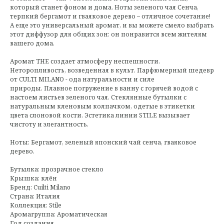
который станет фоном и дома. Ноты зеленого чая Сенча,
терпкий бергамот и гваяковое дерево – отличное сочетание!
А еще это универсальный аромат, и вы можете смело выбрать
этот диффузор для общих зон: он понравится всем жителям
вашего дома.
Аромат THE создает атмосферу неспешности.
Неторопливость, возведенная в культ. Парфюмерный шедевр
от CULTI MILANO - ода натуральности и силе
природы. Плавное погружение в ванну с горячей водой с
настоем листьев зеленого чая. Стеклянные бутылки с
натуральным кленовым колпачком, одетые в этикетки
цвета слоновой кости. Эстетика линии STILE вызывает
чистоту и элегантность.
Ноты: Бергамот, зеленый японский чай сенча, гваяковое
дерево.
Бутылка: прозрачное стекло
Крышка: клён
Бренд: Cuilti Milano
Страна: Италия
Коллекция: Stile
Аромагруппа: Ароматическая
Год создания