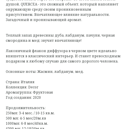
душой, QUERCEA - это сложный объект, который наполняет
окружающую среду своим проникновенным
присутствием. Впечатляющее влияние натуральности.
Загадочный и пронизывающий аромат.
Теплый запах древесины дуба, лабданум, пачули, черная
смородина и мед: звучит впечатляюще!
Лаконичный флакон диффузора в черном цвете идеально
впишется в классический интерьер. И станет превосходным
подарком к любому случаю для самого дорогого человека.
Основные ноты: Жасмин, лабданум, мед.
Страна: Италия
Коллекция: Decor
Аромагруппа: Фруктовая
Год создания: 2020
Продолжительность:
250мл: 3-4 мес. / 10-15 кв.м.
500 мл: 4-5 мес/20м.кв
1000мл: 6-8 мес/40кв.м.
4300 мл: 12-18/50м.кв