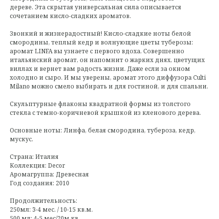
дереве. Эта скрытая универсальная сила описывается
сочетанием кисло-сладких ароматов.
Звонкий и жизнерадостный! Кисло-сладкие ноты белой
смородины, теплый кедр и волнующие цветы туберозы:
аромат LINFA вы узнаете с первого вдоха. Совершенно
итальянский аромат, он напомнит о жарких днях, цветущих
виллах и вернет вам радость жизни. Даже если за окном
холодно и сыро. И мы уверены, аромат этого диффузора Culti
Milano можно смело выбирать и для гостиной, и для спальни.
Скульптурные флаконы квадратной формы из толстого
стекла с темно-коричневой крышкой из кленового дерева.
Основные ноты: Линфа, белая смородина, тубероза, кедр,
мускус.
Страна: Италия
Коллекция: Decor
Аромагруппа: Древесная
Год создания: 2010
Продолжительность:
250мл: 3-4 мес. / 10-15 кв.м.
500 мл: 4-5 мес/20м.кв