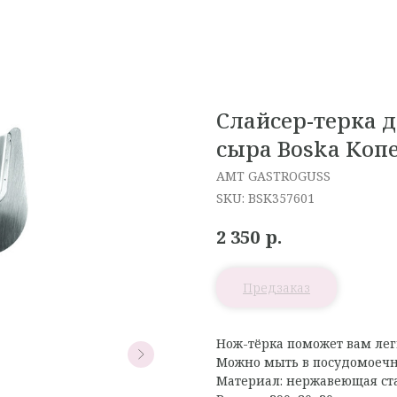
Слайсер-терка д
сыра Boska Коп
AMT GASTROGUSS
SKU:
BSK357601
р.
2 350
Нож-тёрка поможет вам лег
Можно мыть в посудомоеч
Материал: нержавеющая ст