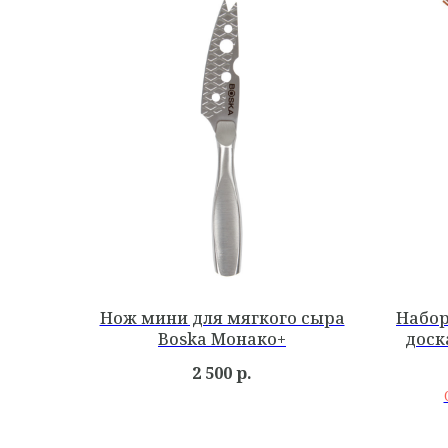
Нож мини для мягкого сыра
Набор
Boska Монако+
доска
м
2 500
р.