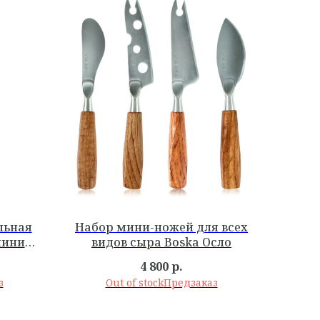
льная
Набор мини-ножей для всех
мини
видов сыра Boska Осло
4 800
р.
Out of stock