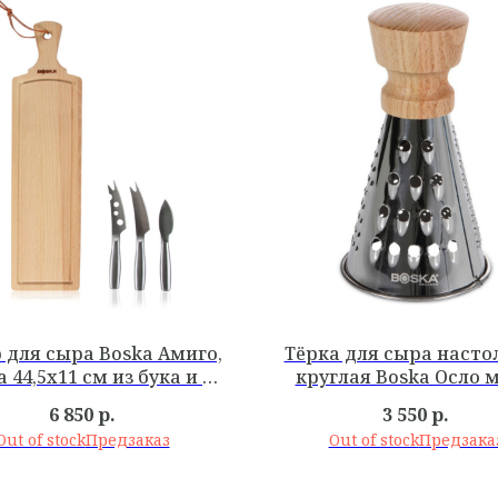
 для сыра Boska Амиго,
Тёрка для сыра насто
 44,5х11 см из бука и 3
круглая Boska Осло 
ини-ножа из стали
d8,5хh15 см
6 850
р.
3 550
р.
Out of stock
Out of stock