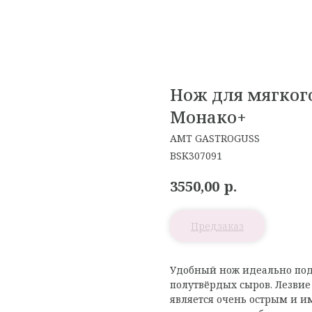
Нож для мягког
Монако+
AMT GASTROGUSS
BSK307091
р.
3550,00
Удобный нож идеально подх
полутвёрдых сыров. Лезвие 
является очень острым и и