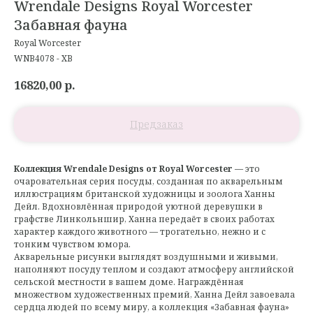
Wrendale Designs Royal Worcester
Забавная фауна
Royal Worcester
WNB4078 - XB
16820,00
р.
Коллекция Wrendale Designs от Royal Worcester
— это
очаровательная серия посуды, созданная по акварельным
иллюстрациям британской художницы и зоолога Ханны
Дейл. Вдохновлённая природой уютной деревушки в
графстве Линкольншир, Ханна передаёт в своих работах
характер каждого животного — трогательно, нежно и с
тонким чувством юмора.
Акварельные рисунки выглядят воздушными и живыми,
наполняют посуду теплом и создают атмосферу английской
сельской местности в вашем доме. Награждённая
множеством художественных премий, Ханна Дейл завоевала
сердца людей по всему миру, а коллекция «Забавная фауна»