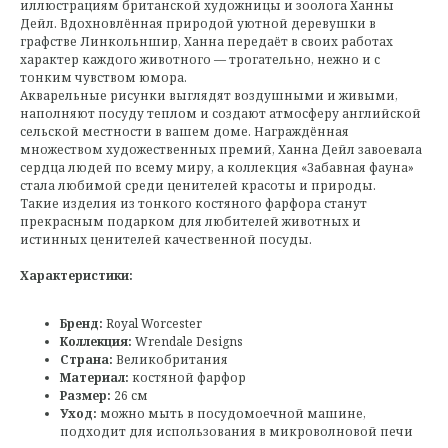
иллюстрациям британской художницы и зоолога Ханны
Дейл. Вдохновлённая природой уютной деревушки в
графстве Линкольншир, Ханна передаёт в своих работах
характер каждого животного — трогательно, нежно и с
тонким чувством юмора.
Акварельные рисунки выглядят воздушными и живыми,
наполняют посуду теплом и создают атмосферу английской
сельской местности в вашем доме. Награждённая
множеством художественных премий, Ханна Дейл завоевала
сердца людей по всему миру, а коллекция «Забавная фауна»
стала любимой среди ценителей красоты и природы.
Такие изделия из тонкого костяного фарфора станут
прекрасным подарком для любителей животных и
истинных ценителей качественной посуды.
Характеристики:
Бренд:
Royal Worcester
Коллекция:
Wrendale Designs
Страна:
Великобритания
Материал:
костяной фарфор
Размер:
26 см
Уход:
можно мыть в посудомоечной машине,
подходит для использования в микроволновой печи