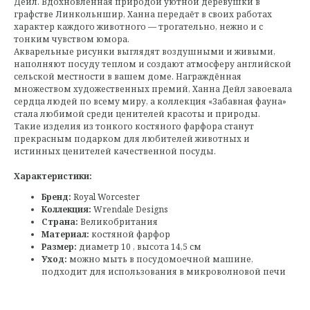
Дейл. Вдохновлённая природой уютной деревушки в
графстве Линкольншир, Ханна передаёт в своих работах
характер каждого животного — трогательно, нежно и с
тонким чувством юмора.
Акварельные рисунки выглядят воздушными и живыми,
наполняют посуду теплом и создают атмосферу английской
сельской местности в вашем доме. Награждённая
множеством художественных премий, Ханна Дейл завоевала
сердца людей по всему миру, а коллекция «Забавная фауна»
стала любимой среди ценителей красоты и природы.
Такие изделия из тонкого костяного фарфора станут
прекрасным подарком для любителей животных и
истинных ценителей качественной посуды.
Характеристики:
Бренд:
Royal Worcester
Коллекция:
Wrendale Designs
Страна:
Великобритания
Материал:
костяной фарфор
Размер:
диаметр 10 , высота 14,5 см
Уход:
можно мыть в посудомоечной машине,
подходит для использования в микроволновой печи