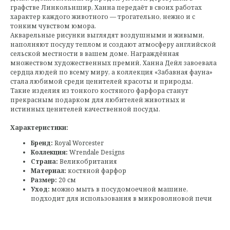
графстве Линкольншир, Ханна передаёт в своих работах
характер каждого животного — трогательно, нежно и с
тонким чувством юмора.
Акварельные рисунки выглядят воздушными и живыми,
наполняют посуду теплом и создают атмосферу английской
сельской местности в вашем доме. Награждённая
множеством художественных премий, Ханна Дейл завоевала
сердца людей по всему миру, а коллекция «Забавная фауна»
стала любимой среди ценителей красоты и природы.
Такие изделия из тонкого костяного фарфора станут
прекрасным подарком для любителей животных и
истинных ценителей качественной посуды.
Характеристики:
Бренд:
Royal Worcester
Коллекция:
Wrendale Designs
Страна:
Великобритания
Материал:
костяной фарфор
Размер:
20 см
Уход:
можно мыть в посудомоечной машине,
подходит для использования в микроволновой печи