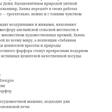
ы Дейл. Вдохновлённая природой уютной
ольншир, Ханна передаёт в своих работах
о — трогательно, нежно и с тонким чувством
лядят воздушными и живыми, наполняют
тмосферу английской сельской местности в
 множеством художественных премий, Ханна
ей по всему миру, а коллекция «Забавная
ди ценителей красоты и природы.
костяного фарфора станут прекрасным подарком
 истинных ценителей качественной посуды.
r
Designs
ния
фарфор
осудомоечной машине, подходит для
роволновой печи