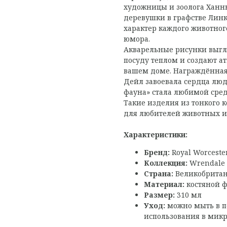
художницы и зоолога Ханн
деревушки в графстве Линк
характер каждого животног
юмора.
Акварельные рисунки выг
посуду теплом и создают а
вашем доме. Награждённая
Дейл завоевала сердца люд
фауна» стала любимой сре
Такие изделия из тонкого 
для любителей животных и
Характеристики:
Бренд:
Royal Worceste
Коллекция:
Wrendale 
Страна:
Великобрита
Материал:
костяной 
Размер:
310 мл
Уход:
можно мыть в п
использования в мик