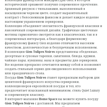
коллекций французской мануфактуры Gien, в которой
исторический орнамент получил современное прочтение.
Архивный рисунок с тюльпанами, выполненный в
насыщенном черном цвете, создает выразительный
контраст с белоснежным фаянсом и делает каждое изделие
настоящим украшением сервировки.
Коллекция объединяет элегантность французской классики и
лаконичный современный дизайн. Графичные цветочные
мотивы гармонично смотрятся как в классических, так и в
современных интерьерах, а благодаря фирменному
французскому фаянсу Gien изделия отличаются высоким
качеством, долговечностью и безупречным исполнением.
В коллекции
Gien Tulipes Noires
представлены обеденные,
десертные и суповые тарелки, салатники, блюда, кружки,
чайные пары, кувшины, вазы и предметы для сервировки.
Все изделия прекрасно сочетаются между собой и позволяют
создать стильный сервиз для ежедневного использования
или праздничного стола.
Посуда
Gien Tulipes Noires
станет прекрасным выбором для
ценителей французского искусства сервировки,
коллекционеров европейской посуды и тех, кто
предпочитает изысканный минимализм, стиль Quiet Luxury
и современную классику.
В интернет-магазине
Home Space
вы можете купить посуду
Gien Tulipes Noires
с доставкой. Мы предлагаем