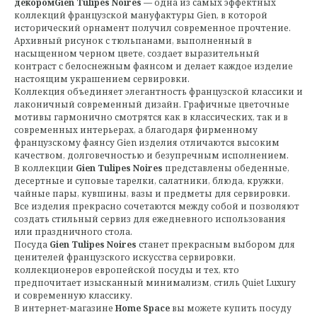
декоромGien Tulipes Noires
— одна из самых эффектных
коллекций французской мануфактуры Gien, в которой
исторический орнамент получил современное прочтение.
Архивный рисунок с тюльпанами, выполненный в
насыщенном черном цвете, создает выразительный
контраст с белоснежным фаянсом и делает каждое изделие
настоящим украшением сервировки.
Коллекция объединяет элегантность французской классики и
лаконичный современный дизайн. Графичные цветочные
мотивы гармонично смотрятся как в классических, так и в
современных интерьерах, а благодаря фирменному
французскому фаянсу Gien изделия отличаются высоким
качеством, долговечностью и безупречным исполнением.
В коллекции
Gien Tulipes Noires
представлены обеденные,
десертные и суповые тарелки, салатники, блюда, кружки,
чайные пары, кувшины, вазы и предметы для сервировки.
Все изделия прекрасно сочетаются между собой и позволяют
создать стильный сервиз для ежедневного использования
или праздничного стола.
Посуда
Gien Tulipes Noires
станет прекрасным выбором для
ценителей французского искусства сервировки,
коллекционеров европейской посуды и тех, кто
предпочитает изысканный минимализм, стиль Quiet Luxury
и современную классику.
В интернет-магазине
Home Space
вы можете купить посуду