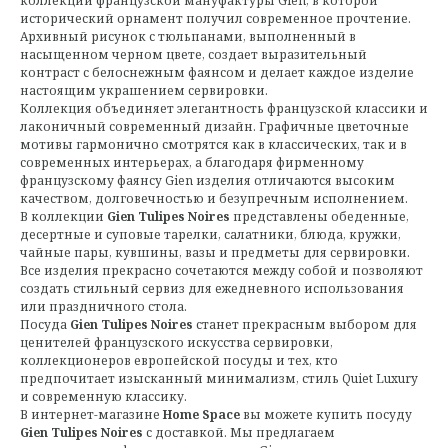
коллекций французской мануфактуры Gien, в которой
исторический орнамент получил современное прочтение.
Архивный рисунок с тюльпанами, выполненный в
насыщенном черном цвете, создает выразительный
контраст с белоснежным фаянсом и делает каждое изделие
настоящим украшением сервировки.
Коллекция объединяет элегантность французской классики и
лаконичный современный дизайн. Графичные цветочные
мотивы гармонично смотрятся как в классических, так и в
современных интерьерах, а благодаря фирменному
французскому фаянсу Gien изделия отличаются высоким
качеством, долговечностью и безупречным исполнением.
В коллекции
Gien Tulipes Noires
представлены обеденные,
десертные и суповые тарелки, салатники, блюда, кружки,
чайные пары, кувшины, вазы и предметы для сервировки.
Все изделия прекрасно сочетаются между собой и позволяют
создать стильный сервиз для ежедневного использования
или праздничного стола.
Посуда
Gien Tulipes Noires
станет прекрасным выбором для
ценителей французского искусства сервировки,
коллекционеров европейской посуды и тех, кто
предпочитает изысканный минимализм, стиль Quiet Luxury
и современную классику.
В интернет-магазине
Home Space
вы можете купить посуду
Gien Tulipes Noires
с доставкой. Мы предлагаем