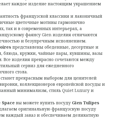
елает каждое изделие настоящим украшением
гантность французской классики и лаконичный
фичные цветочные мотивы гармонично
их, так и в современных интерьерах, а
нцузскому фаянсу Gien изделия отличаются
вечностью и безупречным исполнением.
oires
представлены обеденные, десертные и
и, блюда, кружки, чайные пары, кувшины, вазы
. Все изделия прекрасно сочетаются между
 стильный сервиз для ежедневного
чного стола.
станет прекрасным выбором для ценителей
рвировки, коллекционеров европейской посуды и
сканный минимализм, стиль Quiet Luxury и
 Space
вы можете купить посуду
Gien Tulipes
едлагаем оригинальную французскую посуду
аем каждый заказ и обеспечиваем деликатную