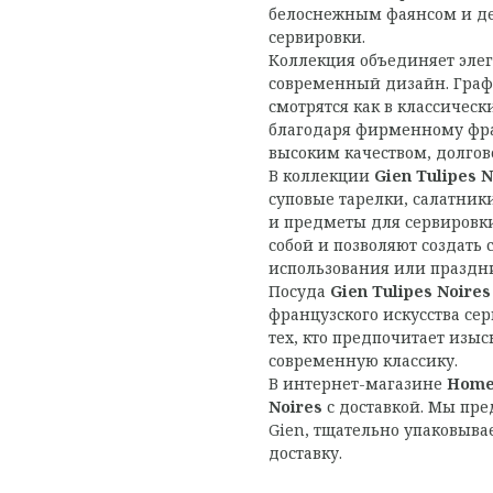
белоснежным фаянсом и д
сервировки.
Коллекция объединяет эле
современный дизайн. Гра
смотрятся как в классическ
благодаря фирменному фра
высоким качеством, долго
В коллекции
Gien Tulipes N
суповые тарелки, салатник
и предметы для сервировки
собой и позволяют создать
использования или праздни
Посуда
Gien Tulipes Noires
французского искусства се
тех, кто предпочитает изы
современную классику.
В интернет-магазине
Home
Noires
с доставкой. Мы пр
Gien, тщательно упаковыв
доставку.