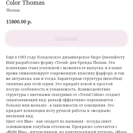
Color Thomas
Thomas
15800,00
р.
Ещё в 1983 году Лондонское дизайнерское бюро Queensberry
Hunt разработало форму «Trend» для бренда Thomas. Эта
коллекция стала успешной с момента ее выпуска, и в наше
время символизирует современную классику фарфора, и так
же актуальна, как и тогда. Характерная структура (желобки)
типична для этой серии. Это придаёт ясной и простой
посуде особенность и узнаваемость. Взаимодействие
структуры с цветными глазурями от «Trend Colour» создает
захватывающий вид: рельеф эффективно переливается -
больше или меньше - в зависимости от освещения. Это
придает коллекции ноту ручной работы и «модный»
внешний вид.
Цвет «Ice Blue» - как следует из названия - посуда сияет
освежающим голубым oттенком. Прекрасно сочетается с
«Night Blue» - интенсивный, но приглушенный петроль. «Moon