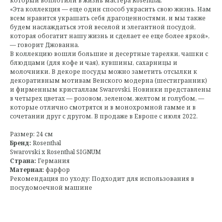
который воплотили в жизнь мастера Rosenthal.
«Эта коллекция — еще один способ украсить свою жизнь. Нам
всем нравится украшать себя драгоценностями, и мы также
будем наслаждаться этой веселой и элегантной посудой,
которая обогатит нашу жизнь и сделает ее еще более яркой»,
— говорит Джованна.
В коллекцию вошли большие и десертные тарелки, чашки с
блюдцами (для кофе и чая), кувшины, сахарницы и
молочники. В декоре посуды можно заметить отсылки к
декоративным мотивам Венского модерна (шестигранник)
и фирменным кристаллам Swarovski. Новинки представлены
в четырех цветах — розовом, зеленом, желтом и голубом, —
которые отлично смотрятся и в монохромной гамме и в
сочетании друг с другом. В продаже в Европе с июля 2022.
Размер: 24 см
Бренд:
Rosenthal
Swarovski x Rosenthal SIGNUM
Страна:
Германия
Материал:
фарфор
Рекомендация по уходу: Подходит для использования в
посудомоечной машине