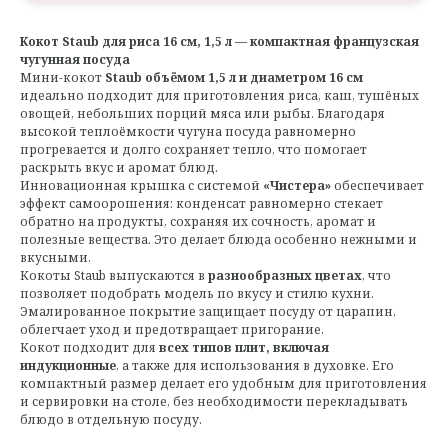
Кокот Staub для риса 16 см, 1,5 л — компактная французская
чугунная посуда
Мини-кокот
Staub объёмом 1,5 л и диаметром 16 см
идеально подходит для приготовления риса, каш, тушёных
овощей, небольших порций мяса или рыбы. Благодаря
высокой теплоёмкости чугуна посуда равномерно
прогревается и долго сохраняет тепло, что помогает
раскрыть вкус и аромат блюд.
Инновационная крышка с системой
«Чистера»
обеспечивает
эффект самоорошения: конденсат равномерно стекает
обратно на продукты, сохраняя их сочность, аромат и
полезные вещества. Это делает блюда особенно нежными и
вкусными.
Кокоты Staub выпускаются в
разнообразных цветах
, что
позволяет подобрать модель по вкусу и стилю кухни.
Эмалированное покрытие защищает посуду от царапин,
облегчает уход и предотвращает пригорание.
Кокот подходит для
всех типов плит, включая
индукционные
, а также для использования в духовке. Его
компактный размер делает его удобным для приготовления
и сервировки на столе, без необходимости перекладывать
блюдо в отдельную посуду.