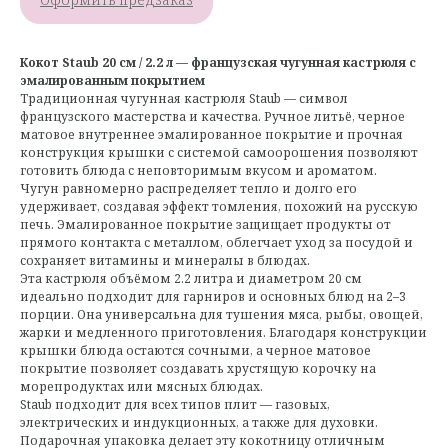
Кокот Staub 20 см / 2.2 л — французская чугунная кастрюля с
эмалированным покрытием
Традиционная чугунная кастрюля Staub — символ
французского мастерства и качества. Ручное литьё, черное
матовое внутреннее эмалированное покрытие и прочная
конструкция крышки с системой самоорошения позволяют
готовить блюда с неповторимым вкусом и ароматом.
Чугун равномерно распределяет тепло и долго его
удерживает, создавая эффект томления, похожий на русскую
печь. Эмалированное покрытие защищает продукты от
прямого контакта с металлом, облегчает уход за посудой и
сохраняет витамины и минералы в блюдах.
Эта кастрюля объёмом 2.2 литра и диаметром 20 см
идеально подходит для гарниров и основных блюд на 2–3
порции. Она универсальна для тушения мяса, рыбы, овощей,
жарки и медленного приготовления. Благодаря конструкции
крышки блюда остаются сочными, а черное матовое
покрытие позволяет создавать хрустящую корочку на
морепродуктах или мясных блюдах.
Staub подходит для всех типов плит — газовых,
электрических и индукционных, а также для духовки.
Подарочная упаковка делает эту кокотницу отличным