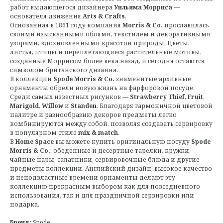
работ выдающегося дизайнера
Уильяма Морриса
—
основателя движения
Arts & Crafts
.
Основанная в 1861 году компания
Morris & Co.
прославилась
своими изысканными обоями, текстилем и декоративными
узорами, вдохновленными красотой природы. Цветы,
листья, птицы и переплетающиеся растительные мотивы,
созданные Моррисом более века назад, и сегодня остаются
символом британского дизайна.
В коллекции
Spode Morris & Co.
знаменитые архивные
орнаменты обрели новую жизнь на фарфоровой посуде.
Среди самых известных рисунков —
Strawberry Thief
,
Fruit
,
Marigold
,
Willow
и
Standen
. Благодаря гармоничной цветовой
палитре и разнообразию декоров предметы легко
комбинируются между собой, позволяя создавать сервировку
в популярном стиле
mix & match
.
В
Home Space
вы можете купить оригинальную посуду
Spode
Morris & Co.
: обеденные и десертные тарелки, кружки,
чайные пары, салатники, сервировочные блюда и другие
предметы коллекции. Английский дизайн, высокое качество
и неподвластные времени орнаменты делают эту
коллекцию прекрасным выбором как для повседневного
использования, так и для праздничной сервировки или
подарка.
Бренд:
Spode