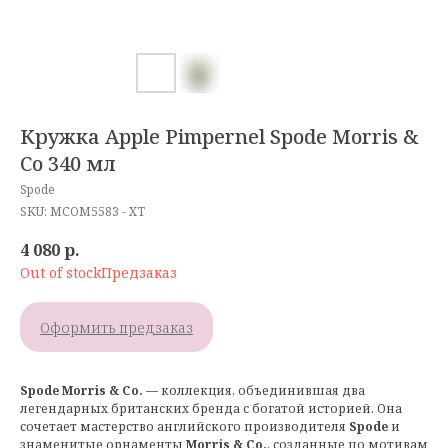
Кружка Apple Pimpernel Spode Morris &
Co 340 мл
Spode
SKU:
MCOM5583 - XT
4 080
р.
Out of stock
Оформить предзаказ
Spode Morris & Co.
— коллекция, объединившая два
легендарных британских бренда с богатой историей. Она
сочетает мастерство английского производителя
Spode
и
знаменитые орнаменты
Morris & Co.
, созданные по мотивам