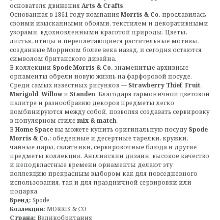
основателя движения
Arts & Crafts
.
Основанная в 1861 году компания
Morris & Co.
прославилась
своими изысканными обоями, текстилем и декоративными
узорами, вдохновленными красотой природы. Цветы,
листья, птицы и переплетающиеся растительные мотивы,
созданные Моррисом более века назад, и сегодня остаются
символом британского дизайна.
В коллекции
Spode Morris & Co.
знаменитые архивные
орнаменты обрели новую жизнь на фарфоровой посуде.
Среди самых известных рисунков —
Strawberry Thief
,
Fruit
,
Marigold
,
Willow
и
Standen
. Благодаря гармоничной цветовой
палитре и разнообразию декоров предметы легко
комбинируются между собой, позволяя создавать сервировку
в популярном стиле
mix & match
.
В
Home Space
вы можете купить оригинальную посуду
Spode
Morris & Co.
: обеденные и десертные тарелки, кружки,
чайные пары, салатники, сервировочные блюда и другие
предметы коллекции. Английский дизайн, высокое качество
и неподвластные времени орнаменты делают эту
коллекцию прекрасным выбором как для повседневного
использования, так и для праздничной сервировки или
подарка.
Бренд:
Spode
Коллекция:
MORRIS & CO
Страна:
Великобритания