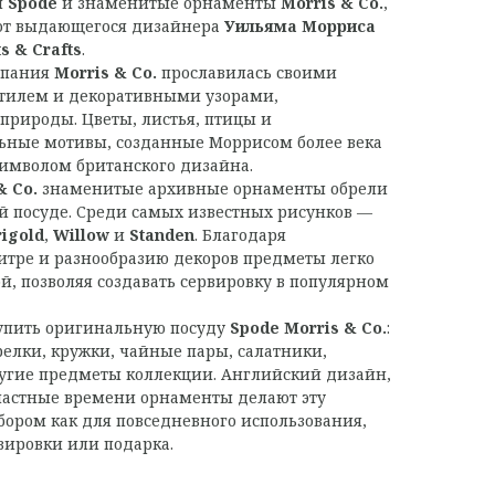
я
Spode
и знаменитые орнаменты
Morris & Co.
,
от выдающегося дизайнера
Уильяма Морриса
ts & Crafts
.
омпания
Morris & Co.
прославилась своими
тилем и декоративными узорами,
природы. Цветы, листья, птицы и
ьные мотивы, созданные Моррисом более века
 символом британского дизайна.
& Co.
знаменитые архивные орнаменты обрели
й посуде. Среди самых известных рисунков —
igold
,
Willow
и
Standen
. Благодаря
итре и разнообразию декоров предметы легко
, позволяя создавать сервировку в популярном
упить оригинальную посуду
Spode Morris & Co.
:
елки, кружки, чайные пары, салатники,
угие предметы коллекции. Английский дизайн,
властные времени орнаменты делают эту
ором как для повседневного использования,
вировки или подарка.