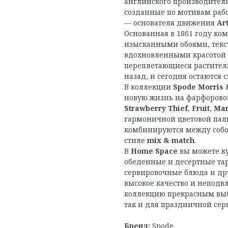
английского производител
созданные по мотивам раб
— основателя движения
Ar
Основанная в 1861 году к
изысканными обоями, текс
вдохновленными красотой 
переплетающиеся растител
назад, и сегодня остаются
В коллекции
Spode Morris 
новую жизнь на фарфорово
Strawberry Thief
,
Fruit
,
Mar
гармоничной цветовой пал
комбинируются между собой
стиле
mix & match
.
В
Home Space
вы можете к
обеденные и десертные тар
сервировочные блюда и др
высокое качество и непод
коллекцию прекрасным выб
так и для праздничной сер
Бренд:
Spode