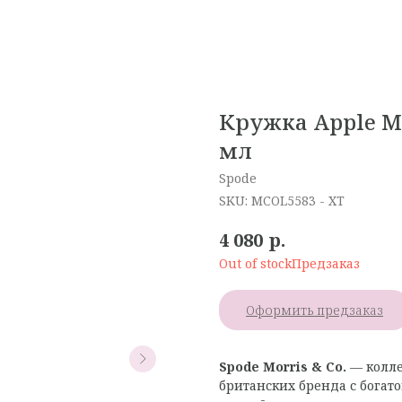
Кружка Apple Ma
мл
Spode
SKU:
MCOL5583 - XT
р.
4 080
Out of stock
Оформить предзаказ
Spode Morris & Co.
— колле
британских бренда с богато