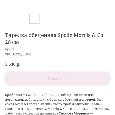
Тарелка обеденная Spode Morris & Co
28 см
Spode
SKU:
MCOQ05056
5 530
р.
Spode Morris & Co.
— коллекция, объединившая два
легендарных британских бренда с богатой историей. Она
сочетает мастерство английского производителя
Spode
и
знаменитые орнаменты
Morris & Co.
, созданные по мотивам
работ выдающегося дизайнера
Уильяма Морриса
—