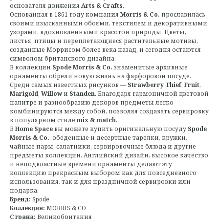
основателя движения
Arts & Crafts
.
Основанная в 1861 году компания
Morris & Co.
прославилась
своими изысканными обоями, текстилем и декоративными
узорами, вдохновленными красотой природы. Цветы,
листья, птицы и переплетающиеся растительные мотивы,
созданные Моррисом более века назад, и сегодня остаются
символом британского дизайна.
В коллекции
Spode Morris & Co.
знаменитые архивные
орнаменты обрели новую жизнь на фарфоровой посуде.
Среди самых известных рисунков —
Strawberry Thief
,
Fruit
,
Marigold
,
Willow
и
Standen
. Благодаря гармоничной цветовой
палитре и разнообразию декоров предметы легко
комбинируются между собой, позволяя создавать сервировку
в популярном стиле
mix & match
.
В
Home Space
вы можете купить оригинальную посуду
Spode
Morris & Co.
: обеденные и десертные тарелки, кружки,
чайные пары, салатники, сервировочные блюда и другие
предметы коллекции. Английский дизайн, высокое качество
и неподвластные времени орнаменты делают эту
коллекцию прекрасным выбором как для повседневного
использования, так и для праздничной сервировки или
подарка.
Бренд:
Spode
Коллекция:
MORRIS & CO
Страна:
Великобритания