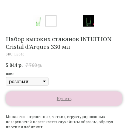
Набор высоких стаканов INTUITION
Cristal d'Arques 330 мл
SKU:
L8643
5 044
р.
7 760
р.
цвет
Купить
Множество ограненных, четких, структурированных
поверхностей пересекается случайным образом, образуя
плотный лабиринт.