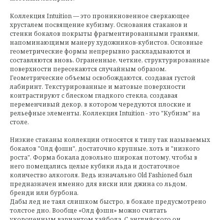
Коллекция Intuition — это проникновенное сверкающее
хрусталем посвящение кубизму. Основания стаканов и
стенки бокалов покрыты фрагментированными гранями,
напоминающими манеру художников-кубистов. Основные
геометрические формы непрерывно раскладываются и
составляются вновь. Ограненные, четкие, структурированные
поверхности пересекаются случайным образом.
Геометрические объемы освобождаются, создавая густой
лабиринт. Текстурированные и матовые поверхности
контрастируют с блеском гладкого стекла, создавая
переменчивый декор, в котором чередуются плоские и
рельефные элементы. Коллекция Intuition - это "Кубизм" на
столе.
Низкие стаканы коллекции относятся к типу так называемых
бокалов "Олд фэшн", достаточно крупные, хоть и "низкого
роста". Форма бокала довольно широкая потому, чтобы в
него помещались целые кубики льда и достаточное
количество алкоголя. Ведь изначально Old Fashioned был
предназначен именно для виски или джина со льдом,
бренди или бурбона.
Дабы лед не таял слишком быстро, в бокале предусмотрено
толстое дно. Вообще «Олд фэшн» можно считать
укороченным вариантом хайбола. С английского он