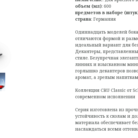
объем (мл)
: 600
предметов в наборе (штук
страна
: Германия
Одиннадцать моделей бока
отличаются формой и разме
идеальный вариант для бел
Декантеры, представленны
стиле. Безупречная элеган
линиях и изысканном мини
горлышко декантеров позв
аромат, а зрелым напиткам 
Коллекция CRU Classic от Sc
современном исполнении
Серия изготовлена из прочн
устойчивость к сколам и д
материала обеспечивает бе
наслаждаться всеми оттен