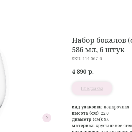
Набор бокалов (
586 мл, 6 штук
SKU:
114 567-6
р.
4 890
вид упаковки
: подарочная
высота (см)
: 22.0
диаметр (см)
: 9.6
материал
: хрустальное сте
назначение
: для красного 