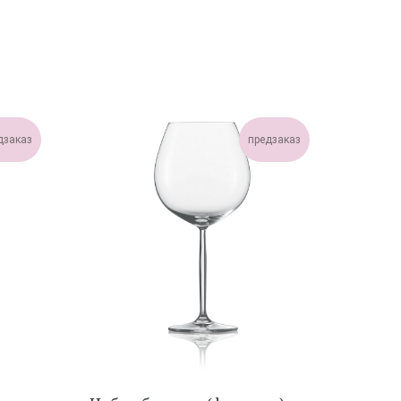
дзаказ
предзаказ