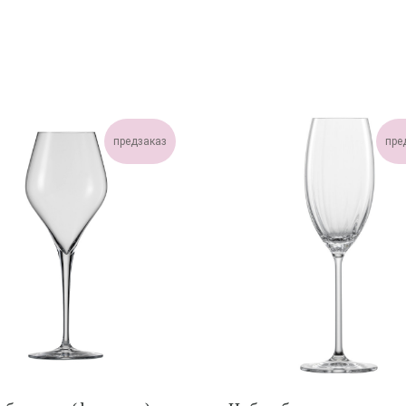
предзаказ
пре