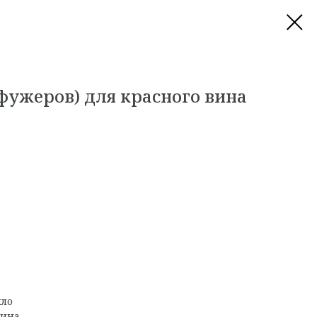
фужеров) для красного вина
кло
вина