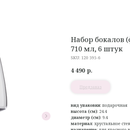
Набор бокалов (
710 мл, 6 штук
SKU:
120 595-6
р.
4 490
вид упаковки
: подарочная
высота (см)
: 24.4
диаметр (см)
: 9.4
материал
: хрустальное сте
назначение
: для красного 