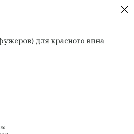
фужеров) для красного вина
кло
вина