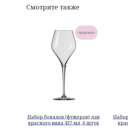
Смотрите также
предзаказ
Набор бокалов (фужеров) для
Набор
красного вина 437 мл, 6 штук
крас