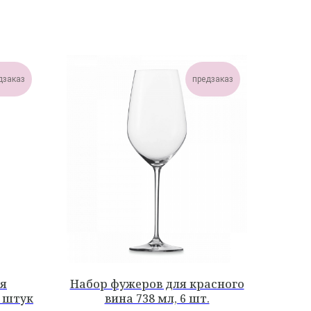
дзаказ
предзаказ
ля
Набор фужеров для красного
6 штук
вина 738 мл, 6 шт.