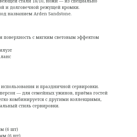
еющей стали 18/10, ножи — из специально
ой и долговечной режущей кромки.
под названием Arden Sandstone.
я поверхность с мягким световым эффектом
а
илуэт
аланс
 использования и праздничной сервировки.
 персон — для семейных ужинов, приёма гостей
егко комбинируется с другими коллекциями,
альный стиль сервировки.
м (6 шт)
мм (6 шт)