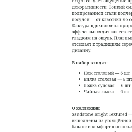
Bright создаёт ощущение 
декоративности. Тонкий си
полированной стали подчёр
посудой — от классики до
Фактура вдохновлена прир
эффект выглядит как естес
гладким на ощупь. Плавный
отсылает к традициям сере
дизайну.
В набор входят:
Нож столовый — 6 шт
Вилка столовая — 6 ш
Ложка суповая — 6 шт
Чайная ложка — 6 шт
О коллекции
Sandstone Bright Textured —
выполнены из утолщённой с
баланс и комфорт в исполь