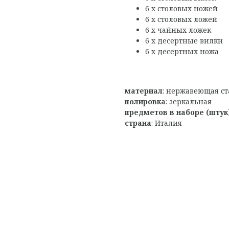
6 x столовых ножей
6 x столовых ложей
6 x чайных ложек
6 х десертные вилки
6 х десертных ножа
материал
: нержавеющая ст
полировка
: зеркальная
предметов в наборе (штук
страна
: Италия